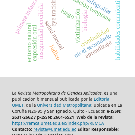
estimulación temprana
habilidades comunicativas
primera infancia
eye tracking
infografías
inseguridad percibida
juego
victimización
biología
salud mental
entorno natural
expresión oral
criminalidad
nivel secundario
aprendizaje
lúdico
La
Revista Metropolitana de Ciencias Aplicadas
, es una
publicación bimensual publicada por la
Editorial
UMET
, de la
Universidad Metropolitana
; ubicada en La
Coruña N26-95 y San Ignacio, Quito - Ecuador.
e-ISSN:
2631-2662 /
p-ISSN: 2661-6521 Web de la revista:
https://remca.umet.edu.ec/index.php/REMCA
Contacto:
revista@umet.edu.ec
Editor Responsable: