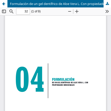
Formulación de un gel dentífrico de Aloe Vera L. Con propiedades medicinales