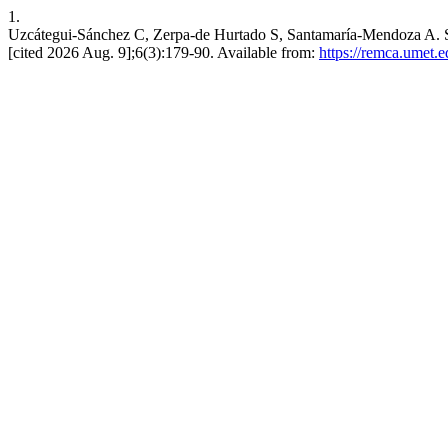
1.
Uzcátegui-Sánchez C, Zerpa-de Hurtado S, Santamaría-Mendoza A. Seg
[cited 2026 Aug. 9];6(3):179-90. Available from:
https://remca.umet