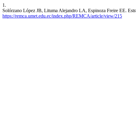
1.
Solórzano López JB, Lituma Alejandro LA, Espinoza Freire EE. Estrat
https://remca.umet.edu.ec/index.php/REMCA/article/view/215