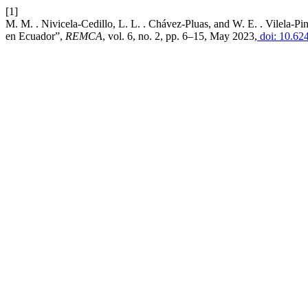
[1]
M. M. . Nivicela-Cedillo, L. L. . Chávez-Pluas, and W. E. . Vilela-Pin
en Ecuador”,
REMCA
, vol. 6, no. 2, pp. 6–15, May 2023,
doi: 10.62