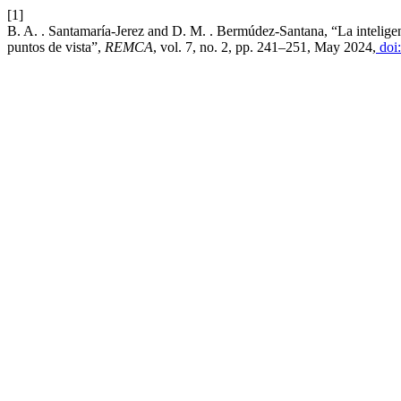
[1]
B. A. . Santamaría-Jerez and D. M. . Bermúdez-Santana, “La inteligencia
puntos de vista”,
REMCA
, vol. 7, no. 2, pp. 241–251, May 2024,
doi