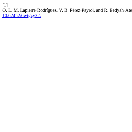
[1]
O. L. M. Lapierre-Rodríguez, V. B. Pérez-Payrol, and R. Eedyah-Aten
10.62452/6wtgzy32.