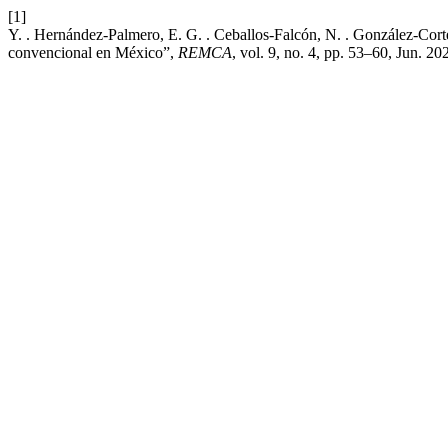
[1]
Y. . Hernández-Palmero, E. G. . Ceballos-Falcón, N. . González-Corté
convencional en México”,
REMCA
, vol. 9, no. 4, pp. 53–60, Jun. 20