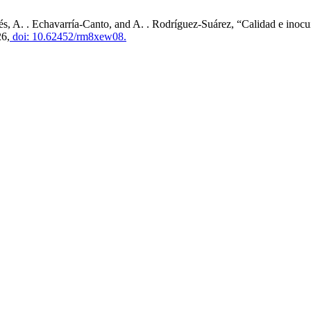
s, A. . Echavarría-Canto, and A. . Rodríguez-Suárez, “Calidad e inocui
26,
doi: 10.62452/rm8xew08.