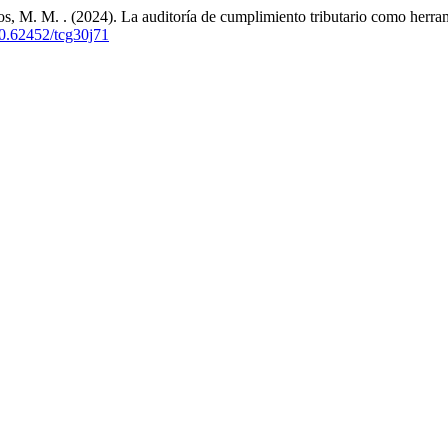
ios, M. M. . (2024). La auditoría de cumplimiento tributario como herra
/10.62452/tcg30j71