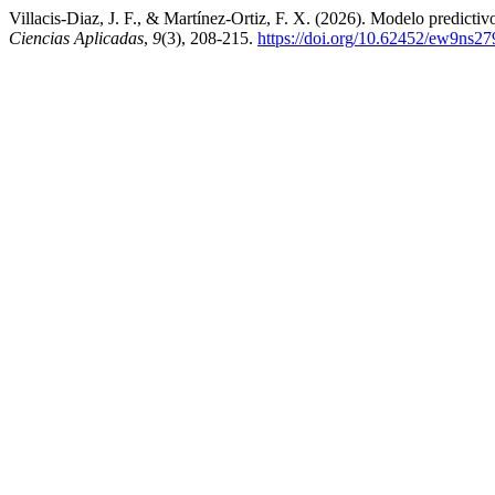
Villacis-Diaz, J. F., & Martínez-Ortiz, F. X. (2026). Modelo predictiv
Ciencias Aplicadas
,
9
(3), 208-215.
https://doi.org/10.62452/ew9ns27