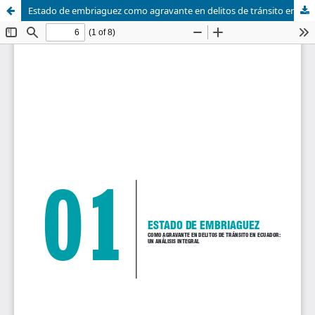
Estado de embriaguez como agravante en delitos de tránsito en Ecuador: un análisis integral